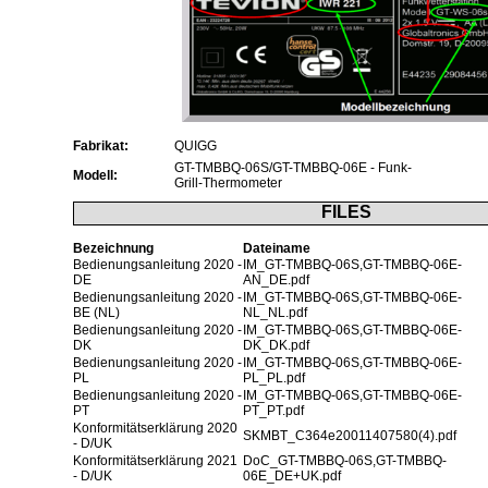
Fabrikat:
QUIGG
GT-TMBBQ-06S/GT-TMBBQ-06E - Funk-
Modell:
Grill-Thermometer
FILES
Bezeichnung
Dateiname
Bedienungsanleitung 2020 -
IM_GT-TMBBQ-06S,GT-TMBBQ-06E-
DE
AN_DE.pdf
Bedienungsanleitung 2020 -
IM_GT-TMBBQ-06S,GT-TMBBQ-06E-
BE (NL)
NL_NL.pdf
Bedienungsanleitung 2020 -
IM_GT-TMBBQ-06S,GT-TMBBQ-06E-
DK
DK_DK.pdf
Bedienungsanleitung 2020 -
IM_GT-TMBBQ-06S,GT-TMBBQ-06E-
PL
PL_PL.pdf
Bedienungsanleitung 2020 -
IM_GT-TMBBQ-06S,GT-TMBBQ-06E-
PT
PT_PT.pdf
Konformitätserklärung 2020
SKMBT_C364e20011407580(4).pdf
- D/UK
Konformitätserklärung 2021
DoC_GT-TMBBQ-06S,GT-TMBBQ-
- D/UK
06E_DE+UK.pdf