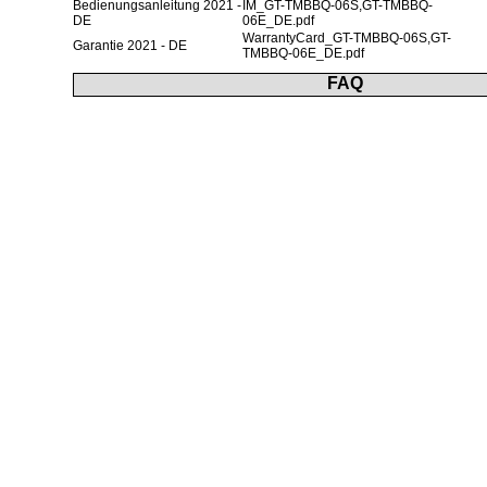
Bedienungsanleitung 2021 -
IM_GT-TMBBQ-06S,GT-TMBBQ-
DE
06E_DE.pdf
WarrantyCard_GT-TMBBQ-06S,GT-
Garantie 2021 - DE
TMBBQ-06E_DE.pdf
FAQ